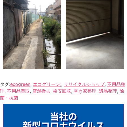
タグ:
ecogreen
,
エコグリーン;
,
リサイクルショップ
,
不用品整
理
,
不用品買取
,
店舗撤去
,
格安回収
,
空き家整理
,
遺品整理
,
除
菌・抗菌
当社の
新型コロナウイルス